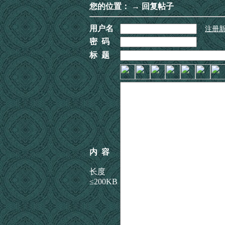
您的位置：
→ 回复帖子
用户名
注册
密 码
标 题
内 容
长度
≤200KB