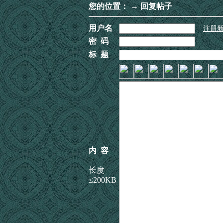
您的位置：
→ 回复帖子
用户名
注册
密 码
标 题
内 容
长度
≤200KB