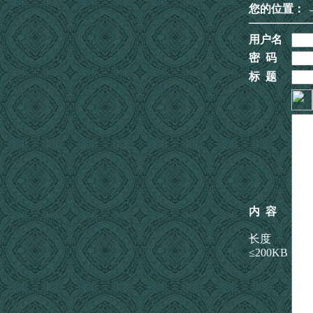
您的位置：
用户名
密 码
标 题
内 容
长度
≤200KB