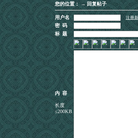
您的位置：
→ 回复帖子
用户名
注册
密 码
标 题
内 容
长度
≤200KB