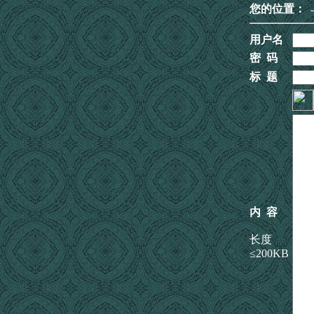
您的位置：
用户名
密 码
标 题
内 容
长度
≤200KB