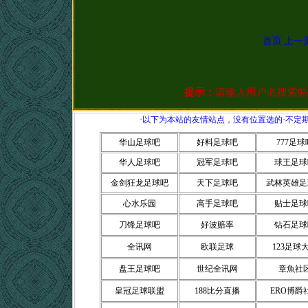
首页
上一
提示：
请输入用户名搜索
·以下为本站的友情站点，没有位置选的·不定期清除
华山足球吧
好料足球吧
777足球
华人足球吧
冠军足球吧
球王足球
金剑狂龙足球吧
天下足球吧
武林英雄足
心水乐园
高手足球吧
贴士足球
刀锋足球吧
好波赔率
钻石足球
全讯网
欧联足球
123足球
盘王足球吧
世纪全讯网
章魚社
皇冠足球联盟
188比分直播
ERO博爵