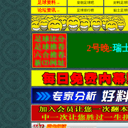
足球资料→
皇朝足球吧
好料足球
论坛资讯→
足球排行榜
贴士足球