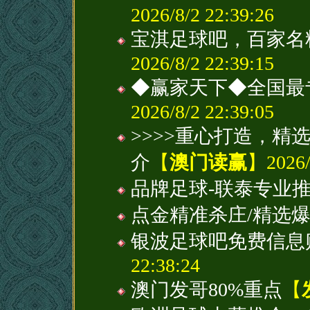
2026/8/2 22:39:26
宝淇足球吧，百家名
2026/8/2 22:39:15
◆赢家天下◆全国最
2026/8/2 22:39:05
>>>>重心打造，精
介
【
澳门读赢
】2026/
品牌足球-联泰专业
点金精准杀庄/精选
银波足球吧免费信息
22:38:24
澳门发哥80%重点
【