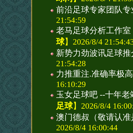
前沿足球专家团队专
21:54:59
老马足球分析工作室
球
】2026/8/4 21:54:4
新势力劲波讯足球推
21:54:28
力推重注.准确率极高
16:10:29
玉女足球吧 --十年
足球
】2026/8/4 16:00
澳门德叔（敬请认准
2026/8/4 16:00:44