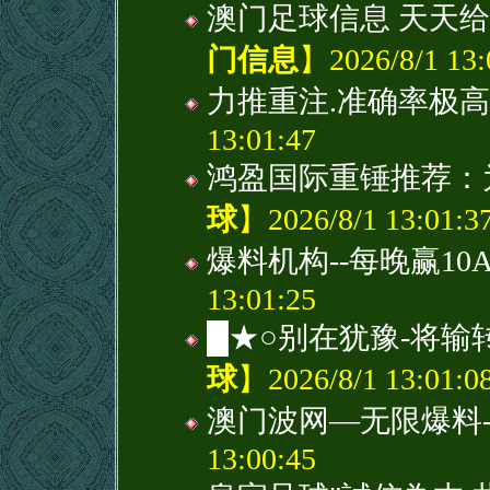
澳门足球信息 天天给
门信息
】2026/8/1 13:
力推重注.准确率极高
13:01:47
鸿盈国际重锤推荐：
球
】2026/8/1 13:01:3
爆料机构--每晚赢10
13:01:25
█★○别在犹豫-将输
球
】2026/8/1 13:01:0
澳门波网—无限爆料-
13:00:45