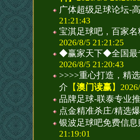
广体超级足球论坛-
21:21:43
宝淇足球吧，百家名
2026/8/5 21:21:25
◆赢家天下◆全国最
2026/8/5 21:20:43
>>>>重心打造，精
介
【
澳门读赢
】2026/
品牌足球-联泰专业
点金精准杀庄/精选
银波足球吧免费信息
21:19:01