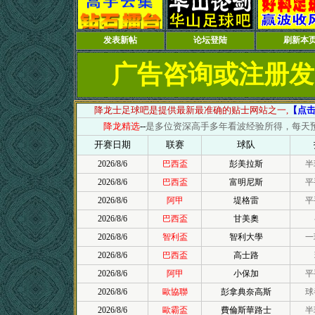
发表新帖
论坛登陆
刷新本
广告咨询或注册发