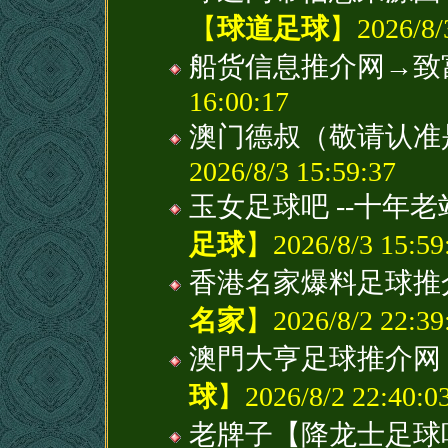
【
球道足球
】2026/8/3
船货信息推介网→致
16:00:17
澳门德叔（敬请认准
2026/8/3 15:59:37
玉女足球吧 --十年
足球
】2026/8/3 15:59
香港名家爆料足球推
名家
】2026/8/2 22:39
澳門大亨足球推介网
球
】2026/8/2 22:40:0
老牌子【降龙士足球